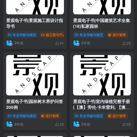
景观电子书|景观施工图设计指
景观电子书|中国建筑艺术全集
导书
(18)私家园林
专业书籍与规范
施工图与节点详图
专业书籍与规范
设计智库
设计智库
3年前
3年前
41
20
景观电子书|园林树木养护问答
景观电子书|室内绿植完整手册
200例
(【澳】劳伦·卡米雷利, 【澳】
索菲娅·卡普兰, 陈晓宇)
专业书籍与规范
设计智库
专业书籍与规范
设计智库
3年前
3年前
32
35