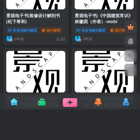
景观电子书|装修设计解剖书
景观电子书|《中国建筑常识》
(松下希和)
林徽因（作者）-mobi
专业书籍与规范
设计智库
专业书籍与规范
设计智库
3年前
3年前
22
15
景观电子书|绿植这么养就对
景观电子书|建小别墅全流程图
了：新手也能驾驭的50种爆火
解：设计·预算·施工·装修_住宅
室内植物
公园组织
专业书籍与规范
设计智库
专业书籍与规范
设计智库
3年前
3年前
27
44