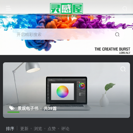
开启精彩搜索
景观电子书
共39篇
排序
更新
浏览
点赞
评论