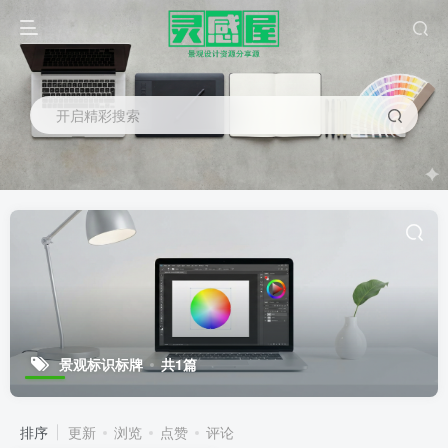
开启精彩搜索
景观标识标牌
共1篇
排序
更新
浏览
点赞
评论