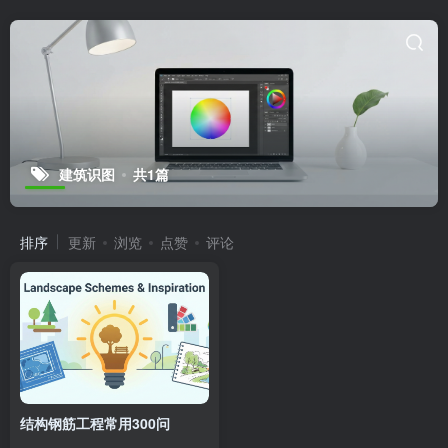
建筑识图
共1篇
排序
更新
浏览
点赞
评论
结构钢筋工程常用300问