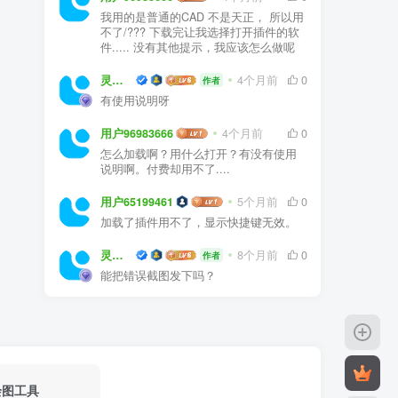
我用的是普通的CAD 不是天正， 所以用
不了/??? 下载完让我选择打开插件的软
件..... 没有其他提示，我应该怎么做呢
灵感屋
4个月前
0
作者
有使用说明呀
用户96983666
4个月前
0
怎么加载啊？用什么打开？有没有使用
说明啊。付费却用不了....
用户65199461
5个月前
0
加载了插件用不了，显示快捷键无效。
灵感屋
8个月前
0
作者
能把错误截图发下吗？
绘图工具