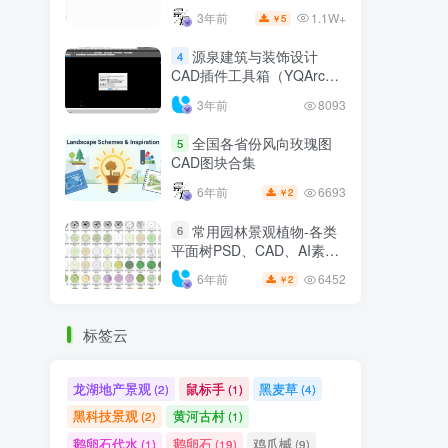
1.1W+
3年前
5
￥
源泉建筑与装饰设计
4
CAD插件工具箱（YQArch
6.7.4）
3年前
8093
全国各省份风向玫瑰图
5
CAD图块合集
6693
6年前
2
￥
常用园林景观植物-各类
6
平面树PSD、CAD、AI素材
线稿
6452
6年前
2
￥
标签云
龙湖地产景观
鼠标手
黑麦草
(2)
(1)
(4)
黑科技景观
黄河古村
(2)
(1)
鹅卵石代水
鹅卵石
鸡爪槭
(1)
(19)
(9)