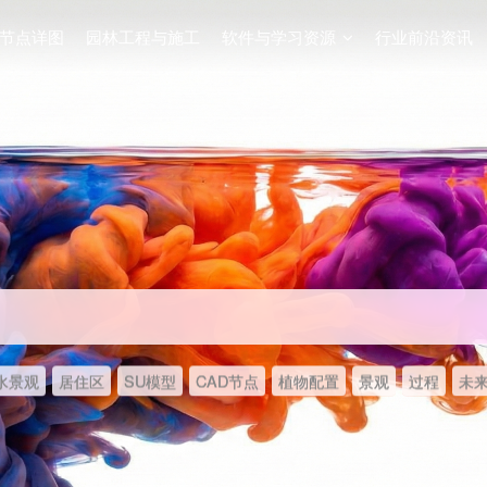
节点详图
园林工程与施工
软件与学习资源
行业前沿资讯
水景观
居住区
SU模型
CAD节点
植物配置
景观
过程
未