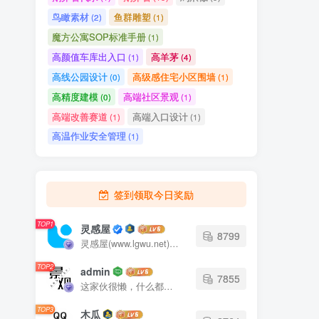
鸟瞰素材
鱼群雕塑
(2)
(1)
魔方公寓SOP标准手册
(1)
高颜值车库出入口
高羊茅
(1)
(4)
高线公园设计
高级感住宅小区围墙
(0)
(1)
高精度建模
高端社区景观
(0)
(1)
高端改善赛道
高端入口设计
(1)
(1)
高温作业安全管理
(1)
签到领取今日奖励
TOP1
灵感屋
8799
灵感屋(www.lgwu.net)尽可能为每一位设计师提供更全面、更精致、更具有创意感的设计素材。努力成为景观设计师展示实力和互相学习的优质网络资源发布平台。
TOP2
admin
7855
这家伙很懒，什么都没有写...
TOP3
木瓜