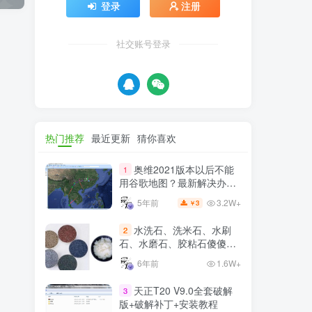
登录
注册
社交账号登录
热门推荐
最近更新
猜你喜欢
奥维2021版本以后不能
1
用谷歌地图？最新解决办法
苹果安卓电脑
3.2W+
5年前
3
￥
水洗石、洗米石、水刷
2
石、水磨石、胶粘石傻傻分
不清楚
6年前
1.6W+
天正T20 V9.0全套破解
3
版+破解补丁+安装教程