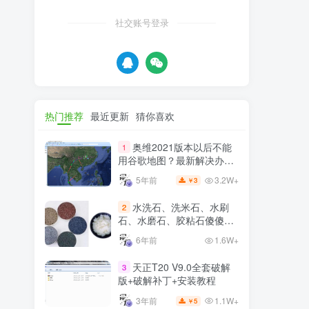
社交账号登录
热门推荐
最近更新
猜你喜欢
奥维2021版本以后不能
1
用谷歌地图？最新解决办法
苹果安卓电脑
3.2W+
5年前
3
￥
水洗石、洗米石、水刷
2
石、水磨石、胶粘石傻傻分
不清楚
6年前
1.6W+
天正T20 V9.0全套破解
3
版+破解补丁+安装教程
1.1W+
3年前
5
￥