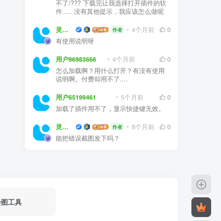
不了/??? 下载完让我选择打开插件的软
件..... 没有其他提示，我应该怎么做呢
灵感屋
4个月前
0
作者
有使用说明呀
用户96983666
4个月前
0
怎么加载啊？用什么打开？有没有使用
说明啊。付费却用不了....
用户65199461
5个月前
0
加载了插件用不了，显示快捷键无效。
灵感屋
8个月前
0
作者
能把错误截图发下吗？
绘图工具