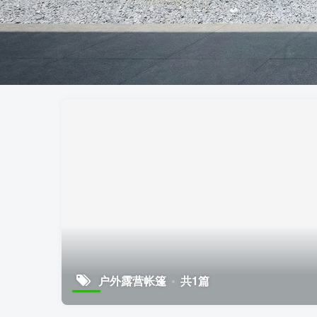
户外露营帐篷
共1篇