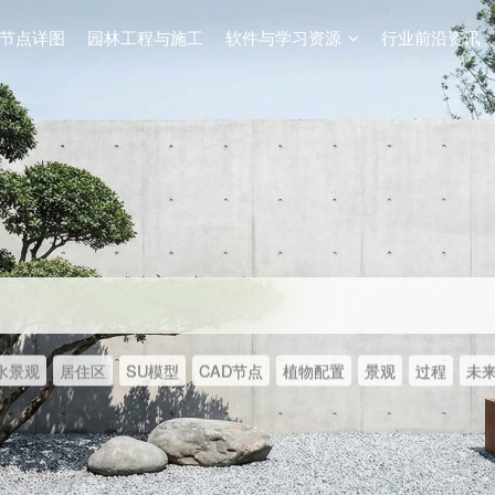
节点详图
园林工程与施工
软件与学习资源
行业前沿资讯
水景观
居住区
SU模型
CAD节点
植物配置
景观
过程
未