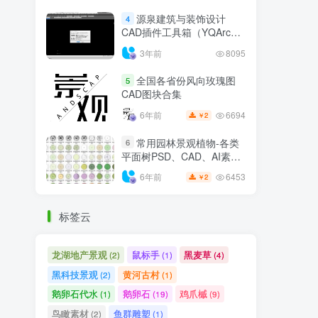
源泉建筑与装饰设计
4
CAD插件工具箱（YQArch
6.7.4）
3年前
8095
全国各省份风向玫瑰图
5
CAD图块合集
6694
6年前
2
￥
常用园林景观植物-各类
6
平面树PSD、CAD、AI素材
线稿
6453
6年前
2
￥
标签云
龙湖地产景观
鼠标手
黑麦草
(2)
(1)
(4)
黑科技景观
黄河古村
(2)
(1)
鹅卵石代水
鹅卵石
鸡爪槭
(1)
(19)
(9)
鸟瞰素材
鱼群雕塑
(2)
(1)