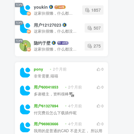
TOP4
youkin
1857
这家伙很懒，什么都没有写...
TOP5
用户12127023
507
这家伙很懒，什么都没有写...
TOP6
隐约于壁
275
这家伙很懒，什么都没有写...
pony
2个月前
0
非常需要,嘻嘻
用户60041853
2个月前
0
多谢楼主，资料很棒
用户61327894
4个月前
0
付完费后怎么下载插件呢
用户96983666
4个月前
0
我用的是普通的CAD 不是天正， 所以用