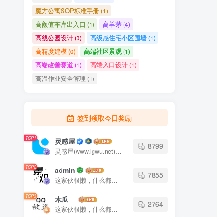
魔方公寓SOP标准手册
(1)
高颜值车库出入口
高羊茅
(1)
(4)
高线公园设计
高级感住宅小区围墙
(0)
(1)
高精度建模
高端社区景观
(0)
(1)
高端改善赛道
高端入口设计
(1)
(1)
高温作业安全管理
(1)
签到领取今日奖励
TOP1
灵感屋
8799
灵感屋(www.lgwu.net)尽可能为每一位设计师提供更全面、更精致、更具有创意感的设计素材。努力成为景观设计师展示实力和互相学习的优质网络资源发布平台。
TOP2
admin
7855
这家伙很懒，什么都没有写...
TOP3
木瓜
2764
这家伙很懒，什么都没有写...