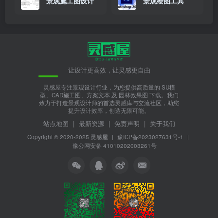
景观施工图设计
景观绘图工具
让设计更高效，让灵感更自由
灵感屋专注景观设计行业，为您提供高质量的 SU模
型、CAD施工图、方案文本 及 园林效果图 下载。我们
致力于打造景观设计师的首选灵感库与交流社区，助您
提升设计效率，创造无限可能。
站点地图
|
最新资源
|
免责声明
|
关于我们
Copyright © 2020-2025
灵感屋
|
豫ICP备2023027631号-1
|
豫公网安备 41010202003261号