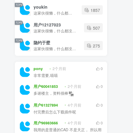
TOP4
youkin
1857
这家伙很懒，什么都没有写...
TOP5
用户12127023
507
这家伙很懒，什么都没有写...
TOP6
隐约于壁
275
这家伙很懒，什么都没有写...
pony
2个月前
0
非常需要,嘻嘻
用户60041853
2个月前
0
多谢楼主，资料很棒
用户61327894
4个月前
0
付完费后怎么下载插件呢
用户96983666
4个月前
0
我用的是普通的CAD 不是天正， 所以用