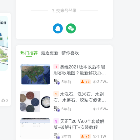
社交账号登录
热门推荐
最近更新
猜你喜欢
奥维2021版本以后不能
1
用谷歌地图？最新解决办法
苹果安卓电脑
3.2W+
5年前
3
￥
水洗石、洗米石、水刷
2
石、水磨石、胶粘石傻傻分
0
不清楚
6年前
1.6W+
天正T20 V9.0全套破解
3
版+破解补丁+安装教程
1.1W+
3年前
5
￥