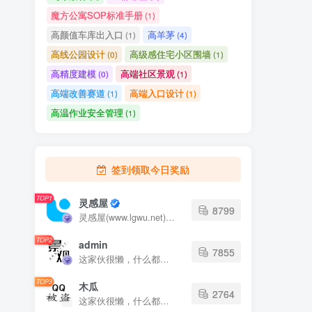
魔方公寓SOP标准手册
(1)
高颜值车库出入口
高羊茅
(1)
(4)
高线公园设计
高级感住宅小区围墙
(0)
(1)
高精度建模
高端社区景观
(0)
(1)
高端改善赛道
高端入口设计
(1)
(1)
高温作业安全管理
(1)
签到领取今日奖励
TOP1
灵感屋
8799
灵感屋(www.lgwu.net)尽可能为每一位设计师提供更全面、更精致、更具有创意感的设计素材。努力成为景观设计师展示实力和互相学习的优质网络资源发布平台。
TOP2
admin
7855
这家伙很懒，什么都没有写...
TOP3
木瓜
2764
这家伙很懒，什么都没有写...