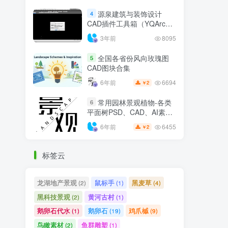
源泉建筑与装饰设计
4
CAD插件工具箱（YQArch
6.7.4）
3年前
8095
全国各省份风向玫瑰图
5
CAD图块合集
6694
6年前
2
￥
常用园林景观植物-各类
6
平面树PSD、CAD、AI素材
线稿
6455
6年前
2
￥
标签云
龙湖地产景观
鼠标手
黑麦草
(2)
(1)
(4)
黑科技景观
黄河古村
(2)
(1)
鹅卵石代水
鹅卵石
鸡爪槭
(1)
(19)
(9)
鸟瞰素材
鱼群雕塑
(2)
(1)