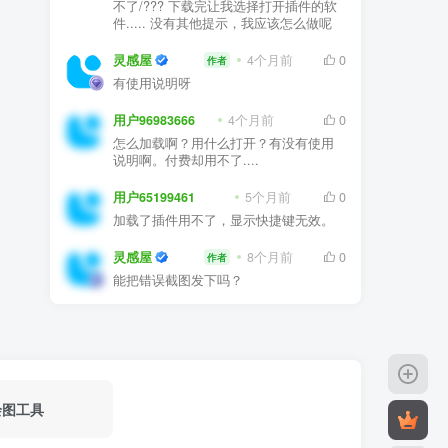
不了/??? 下载完让我选择打开插件的软
件..... 没有其他提示，我应该怎么做呢
灵感屋
4个月前
0
作者
有使用说明呀
用户96983666
4个月前
0
怎么加载啊？用什么打开？有没有使用
说明啊。付费却用不了....
用户65199461
5个月前
0
加载了插件用不了，显示快捷键无效。
灵感屋
8个月前
0
作者
能把错误截图发下吗？
绘图工具