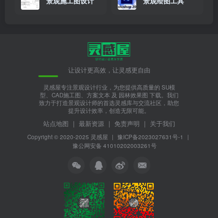
景观施工图设计
景观绘图工具
让设计更高效，让灵感更自由
灵感屋专注景观设计行业，为您提供高质量的 SU模
型、CAD施工图、方案文本 及 园林效果图 下载。我们
致力于打造景观设计师的首选灵感库与交流社区，助您
提升设计效率，创造无限可能。
站点地图
|
最新资源
|
免责声明
|
关于我们
Copyright © 2020-2025
灵感屋
|
豫ICP备2023027631号-1
|
豫公网安备 41010202003261号