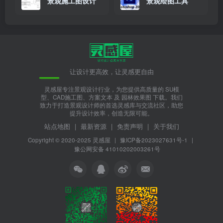
景观施工图设计
景观绘图工具
让设计更高效，让灵感更自由
灵感屋专注景观设计行业，为您提供高质量的 SU模
型、CAD施工图、方案文本 及 园林效果图 下载。我们
致力于打造景观设计师的首选灵感库与交流社区，助您
提升设计效率，创造无限可能。
站点地图
|
最新资源
|
免责声明
|
关于我们
Copyright © 2020-2025
灵感屋
|
豫ICP备2023027631号-1
|
豫公网安备 41010202003261号