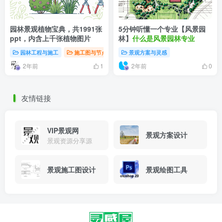
园林景观植物宝典，共1991张
5分钟听懂一个专业【风景园
ppt，内含上千张植物图片
林】
什么是风景园林专业
园林工程与施工
施工图与节点详图
景观方案与灵感
软件与学习资源
2年前
2年前
1
0
友情链接
VIP景观网
景观方案设计
景观资源分享源
景观施工图设计
景观绘图工具