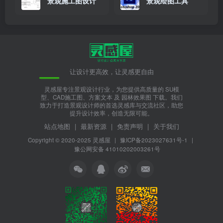
景观施工图设计
景观绘图工具
让设计更高效，让灵感更自由
灵感屋专注景观设计行业，为您提供高质量的 SU模
型、CAD施工图、方案文本 及 园林效果图 下载。我们
致力于打造景观设计师的首选灵感库与交流社区，助您
提升设计效率，创造无限可能。
站点地图
|
最新资源
|
免责声明
|
关于我们
Copyright © 2020-2025
灵感屋
|
豫ICP备2023027631号-1
|
豫公网安备 41010202003261号