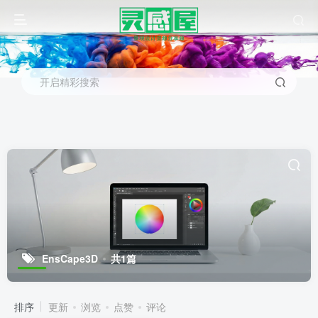
开启精彩搜索
EnsCape3D
共1篇
排序
更新
浏览
点赞
评论