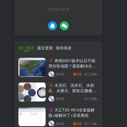
社交账号登录
热门推荐
最近更新
猜你喜欢
奥维2021版本以后不能
1
用谷歌地图？最新解决办法
苹果安卓电脑
3.2W+
5年前
3
￥
水洗石、洗米石、水刷
2
石、水磨石、胶粘石傻傻分
不清楚
6年前
1.6W+
天正T20 V9.0全套破解
3
版+破解补丁+安装教程
1.1W+
3年前
5
￥