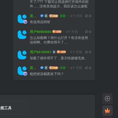
不了/??? 下载完让我选择打开插件的软
件..... 没有其他提示，我应该怎么做呢
灵感屋
4个月前
0
作者
有使用说明呀
用户96983666
4个月前
0
怎么加载啊？用什么打开？有没有使用
说明啊。付费却用不了....
用户65199461
5个月前
0
加载了插件用不了，显示快捷键无效。
灵感屋
8个月前
0
作者
能把错误截图发下吗？
绘图工具