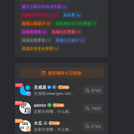
魔方公寓SOP标准手册
(1)
高颜值车库出入口
高羊茅
(1)
(4)
高线公园设计
高级感住宅小区围墙
(0)
(1)
高精度建模
高端社区景观
(0)
(1)
高端改善赛道
高端入口设计
(1)
(1)
高温作业安全管理
(1)
签到领取今日奖励
TOP1
灵感屋
8799
灵感屋(www.lgwu.net)尽可能为每一位设计师提供更全面、更精致、更具有创意感的设计素材。努力成为景观设计师展示实力和互相学习的优质网络资源发布平台。
TOP2
admin
7855
这家伙很懒，什么都没有写...
TOP3
木瓜
2764
这家伙很懒，什么都没有写...