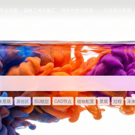
节点详图
园林工程与施工
软件与学习资源
行业前沿资讯
水景观
居住区
SU模型
CAD节点
植物配置
景观
过程
未