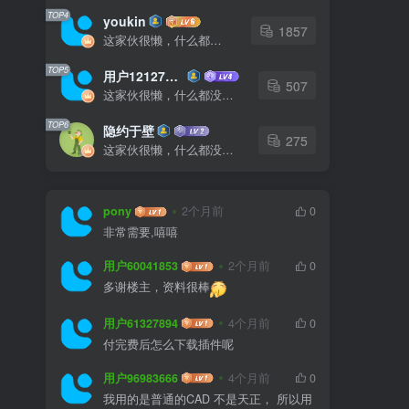
TOP4
youkin
1857
这家伙很懒，什么都没有写...
TOP5
用户12127023
507
这家伙很懒，什么都没有写...
TOP6
隐约于壁
275
这家伙很懒，什么都没有写...
pony
2个月前
0
非常需要,嘻嘻
用户60041853
2个月前
0
多谢楼主，资料很棒
用户61327894
4个月前
0
付完费后怎么下载插件呢
用户96983666
4个月前
0
我用的是普通的CAD 不是天正， 所以用