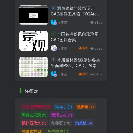
源泉建筑与装饰设计
4
CAD插件工具箱（YQArch
6.7.4）
3年前
8100
全国各省份风向玫瑰图
5
CAD图块合集
6695
6年前
2
￥
常用园林景观植物-各类
6
平面树PSD、CAD、AI素材
线稿
6457
6年前
2
￥
标签云
龙湖地产景观
鼠标手
黑麦草
(2)
(1)
(4)
黑科技景观
黄河古村
(2)
(1)
鹅卵石代水
鹅卵石
鸡爪槭
(1)
(19)
(9)
鸟瞰素材
鱼群雕塑
(2)
(1)