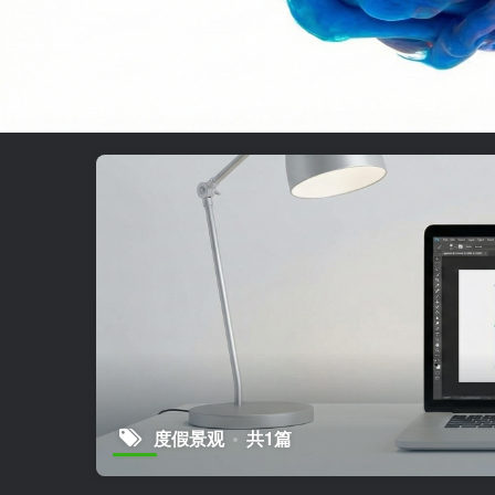
度假景观
共1篇