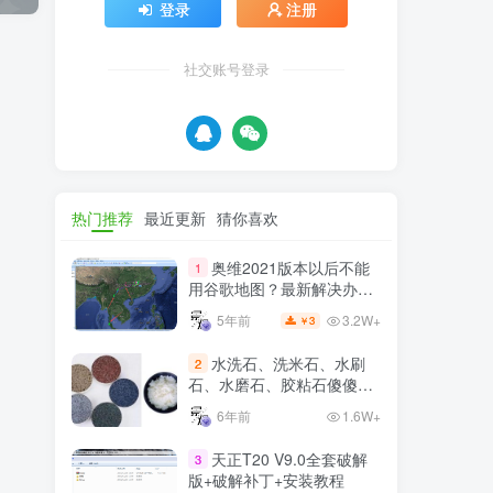
社交账号登录
热门推荐
最近更新
猜你喜欢
奥维2021版本以后不能
1
用谷歌地图？最新解决办法
苹果安卓电脑
3.2W+
5年前
3
￥
水洗石、洗米石、水刷
2
石、水磨石、胶粘石傻傻分
不清楚
6年前
1.6W+
天正T20 V9.0全套破解
3
版+破解补丁+安装教程
1.1W+
3年前
5
￥