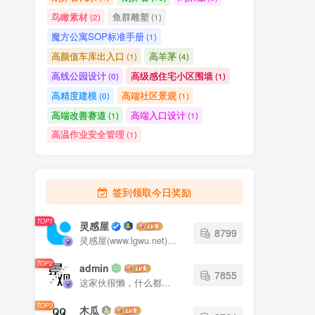
魔方公寓SOP标准手册
(1)
高颜值车库出入口
高羊茅
(1)
(4)
高线公园设计
高级感住宅小区围墙
(0)
(1)
高精度建模
高端社区景观
(0)
(1)
高端改善赛道
高端入口设计
(1)
(1)
高温作业安全管理
(1)
签到领取今日奖励
TOP1
灵感屋
8799
灵感屋(www.lgwu.net)尽可能为每一位设计师提供更全面、更精致、更具有创意感的设计素材。努力成为景观设计师展示实力和互相学习的优质网络资源发布平台。
TOP2
admin
7855
这家伙很懒，什么都没有写...
TOP3
木瓜
2764
这家伙很懒，什么都没有写...