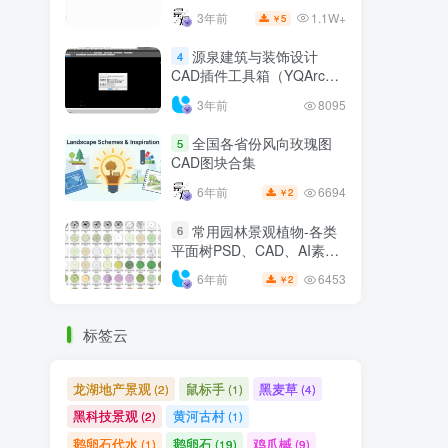
源泉建筑与装饰设计
4
CAD插件工具箱（YQArch
6.7.4）
3年前
8095
全国各省份风向玫瑰图
5
CAD图块合集
6694
6年前
2
￥
常用园林景观植物-各类
6
平面树PSD、CAD、AI素材
线稿
6453
6年前
2
￥
标签云
龙湖地产景观
鼠标手
黑麦草
(2)
(1)
(4)
黑科技景观
黄河古村
(2)
(1)
鹅卵石代水
鹅卵石
鸡爪槭
(1)
(19)
(9)
鸟瞰素材
鱼群雕塑
(2)
(1)