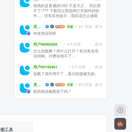
不了/??? 下载完让我选择打开插件的软
件..... 没有其他提示，我应该怎么做呢
灵感屋
4个月前
0
作者
有使用说明呀
用户96983666
4个月前
0
怎么加载啊？用什么打开？有没有使用
说明啊。付费却用不了....
用户65199461
5个月前
0
加载了插件用不了，显示快捷键无效。
灵感屋
8个月前
0
作者
能把错误截图发下吗？
绘图工具