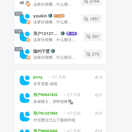
TOP4
youkin
1857
这家伙很懒，什么都没有写...
TOP5
用户12127023
507
这家伙很懒，什么都没有写...
TOP6
隐约于壁
275
这家伙很懒，什么都没有写...
pony
2个月前
0
非常需要,嘻嘻
用户60041853
2个月前
0
多谢楼主，资料很棒
用户61327894
4个月前
0
付完费后怎么下载插件呢
用户96983666
4个月前
0
我用的是普通的CAD 不是天正， 所以用