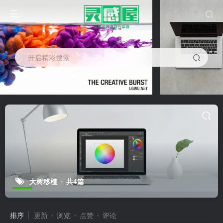
开启精彩搜索
大树移植
共4篇
排序
更新
浏览
点赞
评论