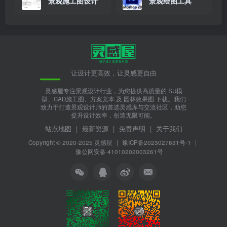
景观施工图设计
景观绘图工具
让设计更高效，让灵感更自由
灵感屋专注景观设计行业，为您提供高质量的 SU模
型、CAD施工图、方案文本 及 园林效果图 下载。我们
致力于打造景观设计师的首选灵感库与交流社区，助您
提升设计效率，创造无限可能。
站点地图
|
最新资源
|
免责声明
|
关于我们
Copyright © 2020-2025
灵感屋
|
豫ICP备2023027631号-1
|
豫公网安备 41010202003261号