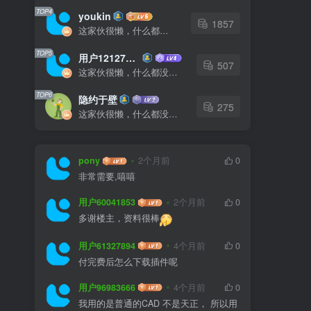
TOP4
youkin
1857
这家伙很懒，什么都没有写...
TOP5
用户12127023
507
这家伙很懒，什么都没有写...
TOP6
隐约于壁
275
这家伙很懒，什么都没有写...
pony
2个月前
0
非常需要,嘻嘻
用户60041853
2个月前
0
多谢楼主，资料很棒
用户61327894
4个月前
0
付完费后怎么下载插件呢
用户96983666
4个月前
0
我用的是普通的CAD 不是天正， 所以用