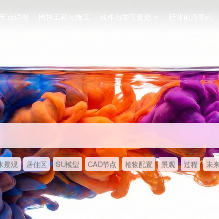
节点详图
园林工程与施工
软件与学习资源
行业前沿资讯
水景观
居住区
SU模型
CAD节点
植物配置
景观
过程
未