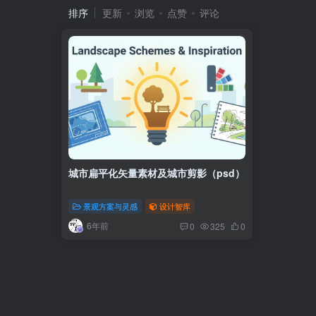
排序
更新
浏览
点赞
评论
城市扁平化矢量素材及城市剪影（psd）
景观方案与灵感
设计智库
6年前
0
325
0