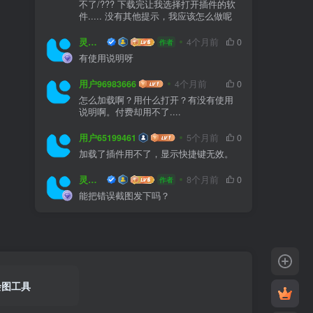
不了/??? 下载完让我选择打开插件的软
件..... 没有其他提示，我应该怎么做呢
灵感屋
4个月前
0
作者
有使用说明呀
用户96983666
4个月前
0
怎么加载啊？用什么打开？有没有使用
说明啊。付费却用不了....
用户65199461
5个月前
0
加载了插件用不了，显示快捷键无效。
灵感屋
8个月前
0
作者
能把错误截图发下吗？
绘图工具