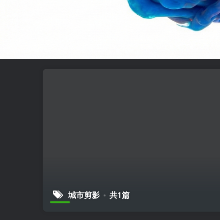
城市剪影
共1篇