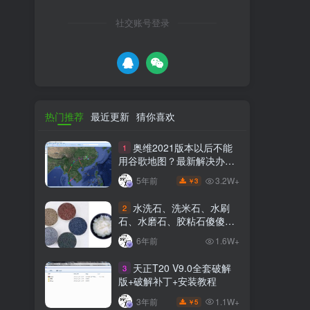
社交账号登录
热门推荐
最近更新
猜你喜欢
奥维2021版本以后不能
1
用谷歌地图？最新解决办法
苹果安卓电脑
3.2W+
5年前
3
￥
水洗石、洗米石、水刷
2
石、水磨石、胶粘石傻傻分
不清楚
6年前
1.6W+
天正T20 V9.0全套破解
3
版+破解补丁+安装教程
1.1W+
3年前
5
￥