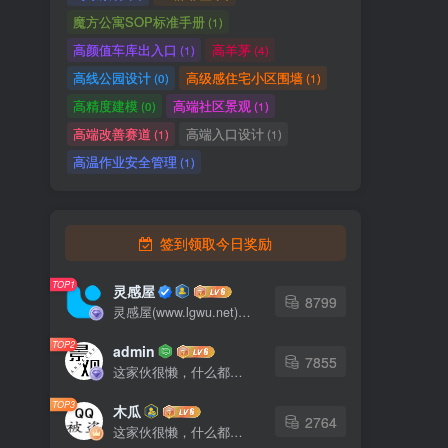
魔方公寓SOP标准手册
(1)
高颜值车库出入口
高羊茅
(1)
(4)
高线公园设计
高级感住宅小区围墙
(0)
(1)
高精度建模
高端社区景观
(0)
(1)
高端改善赛道
高端入口设计
(1)
(1)
高温作业安全管理
(1)
签到领取今日奖励
TOP1
灵感屋
8799
灵感屋(www.lgwu.net)尽可能为每一位设计师提供更全面、更精致、更具有创意感的设计素材。努力成为景观设计师展示实力和互相学习的优质网络资源发布平台。
TOP2
admin
7855
这家伙很懒，什么都没有写...
TOP3
木瓜
2764
这家伙很懒，什么都没有写...