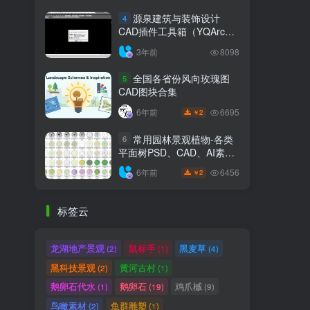
源泉建筑与装饰设计
4
CAD插件工具箱（YQArch
6.7.4）
3年前
8098
全国各省份风向玫瑰图
5
CAD图块合集
6695
6年前
2
￥
常用园林景观植物-各类
6
平面树PSD、CAD、AI素材
线稿
6456
6年前
2
￥
标签云
龙湖地产景观
鼠标手
黑麦草
(2)
(1)
(4)
黑科技景观
黄河古村
(2)
(1)
鹅卵石代水
鹅卵石
鸡爪槭
(1)
(19)
(9)
鸟瞰素材
鱼群雕塑
(2)
(1)