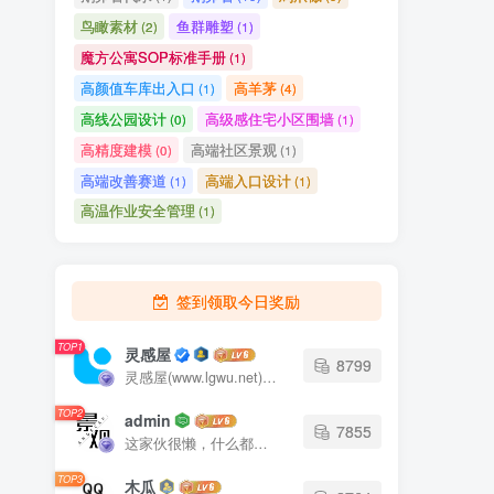
鸟瞰素材
鱼群雕塑
(2)
(1)
魔方公寓SOP标准手册
(1)
高颜值车库出入口
高羊茅
(1)
(4)
高线公园设计
高级感住宅小区围墙
(0)
(1)
高精度建模
高端社区景观
(0)
(1)
高端改善赛道
高端入口设计
(1)
(1)
高温作业安全管理
(1)
签到领取今日奖励
TOP1
灵感屋
8799
灵感屋(www.lgwu.net)尽可能为每一位设计师提供更全面、更精致、更具有创意感的设计素材。努力成为景观设计师展示实力和互相学习的优质网络资源发布平台。
TOP2
admin
7855
这家伙很懒，什么都没有写...
TOP3
木瓜