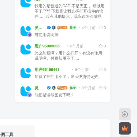
我用的是普通的CAD 不是天正， 所以用
不了/??? 下载完让我选择打开插件的软
件..... 没有其他提示，我应该怎么做呢
灵感屋
4个月前
0
作者
有使用说明呀
用户96983666
4个月前
0
怎么加载啊？用什么打开？有没有使用
说明啊。付费却用不了....
用户65199461
5个月前
0
加载了插件用不了，显示快捷键无效。
灵感屋
8个月前
0
作者
能把错误截图发下吗？
绘图工具