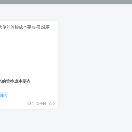
佬的管控成本要点
沿资讯
0
446
0