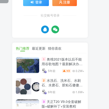
登录
注册
社交账号登录
热门推荐
最近更新
猜你喜欢
奥维2021版本以后不能
1
用谷歌地图？最新解决办法
苹果安卓电脑
3.2W+
5年前
3
￥
水洗石、洗米石、水刷
2
石、水磨石、胶粘石傻傻分
不清楚
6年前
1.6W+
天正T20 V9.0全套破解
3
版+破解补丁+安装教程