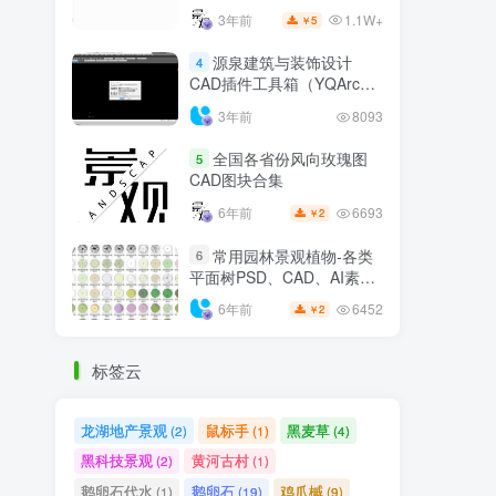
1.1W+
3年前
5
￥
源泉建筑与装饰设计
4
CAD插件工具箱（YQArch
6.7.4）
3年前
8093
全国各省份风向玫瑰图
5
CAD图块合集
6693
6年前
2
￥
常用园林景观植物-各类
6
平面树PSD、CAD、AI素材
线稿
6452
6年前
2
￥
标签云
龙湖地产景观
鼠标手
黑麦草
(2)
(1)
(4)
黑科技景观
黄河古村
(2)
(1)
鹅卵石代水
鹅卵石
鸡爪槭
(1)
(19)
(9)