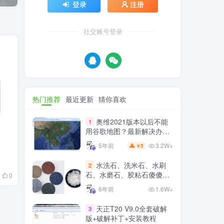
登录
注册
社交账号登录
热门推荐
最近更新
猜你喜欢
奥维2021版本以后不能
1
用谷歌地图？最新解决办法
享
苹果安卓电脑
3.2W+
5年前
3
￥
水洗石、洗米石、水刷
2
石、水磨石、胶粘石傻傻分
0
不清楚
6年前
1.6W+
天正T20 V9.0全套破解
3
版+破解补丁+安装教程