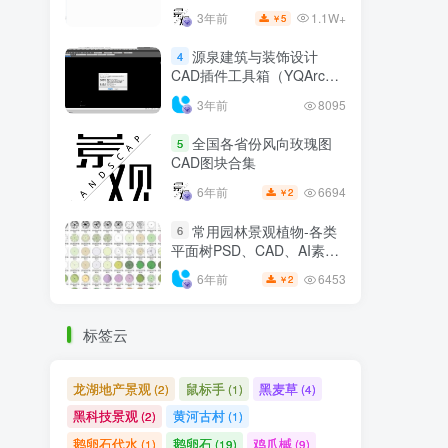
1.1W+
3年前
5
￥
源泉建筑与装饰设计
4
CAD插件工具箱（YQArch
6.7.4）
3年前
8095
全国各省份风向玫瑰图
5
CAD图块合集
6694
6年前
2
￥
常用园林景观植物-各类
6
平面树PSD、CAD、AI素材
线稿
6453
6年前
2
￥
标签云
龙湖地产景观
鼠标手
黑麦草
(2)
(1)
(4)
黑科技景观
黄河古村
(2)
(1)
鹅卵石代水
鹅卵石
鸡爪槭
(1)
(19)
(9)