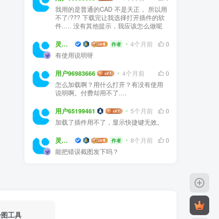
我用的是普通的CAD 不是天正， 所以用
不了/??? 下载完让我选择打开插件的软
件..... 没有其他提示，我应该怎么做呢
灵感屋
4个月前
0
作者
有使用说明呀
用户96983666
4个月前
0
怎么加载啊？用什么打开？有没有使用
说明啊。付费却用不了....
用户65199461
5个月前
0
加载了插件用不了，显示快捷键无效。
灵感屋
8个月前
0
作者
能把错误截图发下吗？
绘图工具