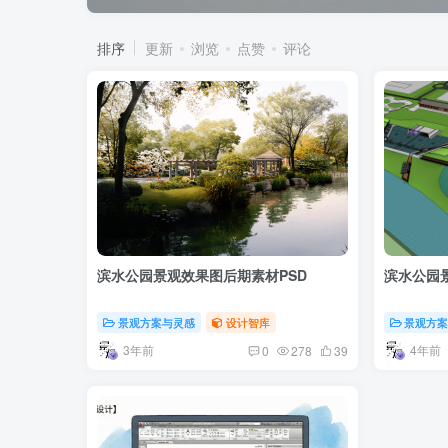
排序
更新
浏览
点赞
评论
滨水公园景观效果图后期素材PSD
滨水公园
景观方案与灵感
设计智库
景观方
3年前
4年前
0
278
39