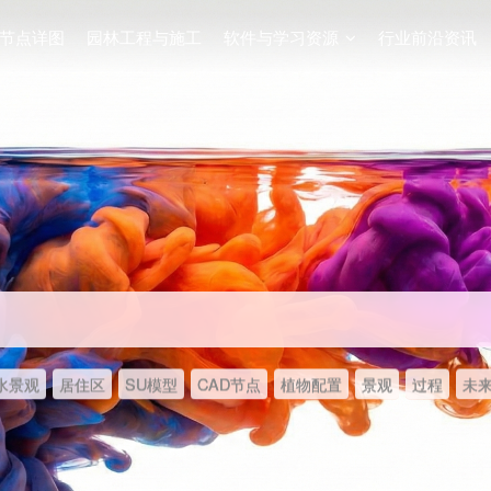
节点详图
园林工程与施工
软件与学习资源
行业前沿资讯
水景观
居住区
SU模型
CAD节点
植物配置
景观
过程
未