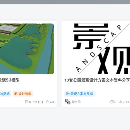
景观SU模型
13套公园景观设计方案文本资料分
案与灵感
设计智库
景观方案与灵感
6年前
0
181
43
0
700