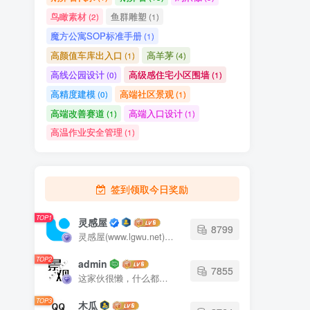
鸟瞰素材
鱼群雕塑
(2)
(1)
魔方公寓SOP标准手册
(1)
高颜值车库出入口
高羊茅
(1)
(4)
高线公园设计
高级感住宅小区围墙
(0)
(1)
高精度建模
高端社区景观
(0)
(1)
高端改善赛道
高端入口设计
(1)
(1)
高温作业安全管理
(1)
签到领取今日奖励
TOP1
灵感屋
8799
灵感屋(www.lgwu.net)尽可能为每一位设计师提供更全面、更精致、更具有创意感的设计素材。努力成为景观设计师展示实力和互相学习的优质网络资源发布平台。
TOP2
admin
7855
这家伙很懒，什么都没有写...
TOP3
木瓜