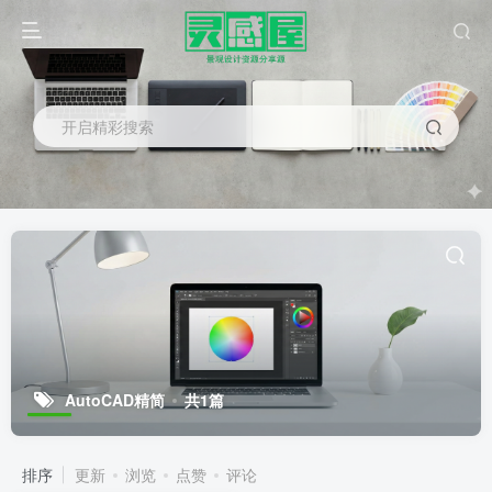
开启精彩搜索
AutoCAD精简
共1篇
排序
更新
浏览
点赞
评论