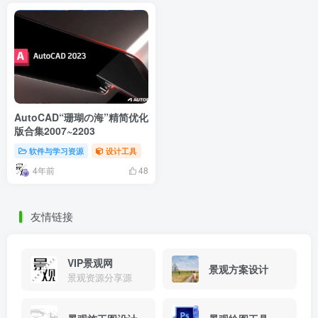
AutoCAD“珊瑚の海”精简优化
版合集2007~2203
软件与学习资源
设计工具
4年前
48
友情链接
VIP景观网
景观方案设计
景观资源分享源