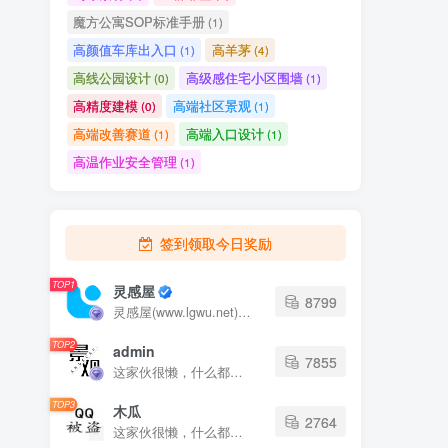
魔方公寓SOP标准手册
(1)
高颜值车库出入口
高羊茅
(1)
(4)
高线公园设计
高级感住宅小区围墙
(0)
(1)
高精度建模
高端社区景观
(0)
(1)
高端改善赛道
高端入口设计
(1)
(1)
高温作业安全管理
(1)
签到领取今日奖励
TOP1
灵感屋
8799
灵感屋(www.lgwu.net)尽可能为每一位设计师提供更全面、更精致、更具有创意感的设计素材。努力成为景观设计师展示实力和互相学习的优质网络资源发布平台。
TOP2
admin
7855
这家伙很懒，什么都没有写...
TOP3
木瓜
2764
这家伙很懒，什么都没有写...