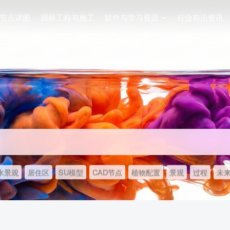
节点详图
园林工程与施工
软件与学习资源
行业前沿资讯
水景观
居住区
SU模型
CAD节点
植物配置
景观
过程
未