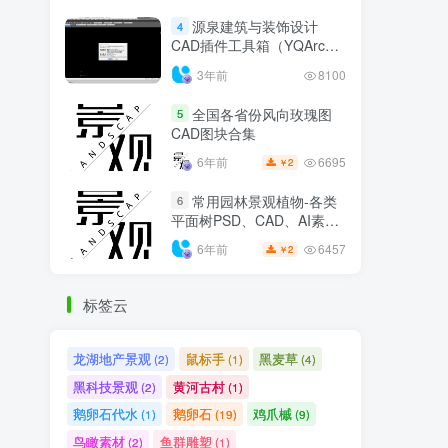
源泉建筑与装饰设计
4
CAD插件工具箱（YQArch
6.7.4）
3年前
8100
全国各省份风向玫瑰图
5
CAD图块合集
6695
6年前
2
￥
常用园林景观植物-各类
6
平面树PSD、CAD、AI素材
线稿
6457
6年前
2
￥
标签云
龙湖地产景观
鼠标手
黑麦草
(2)
(1)
(4)
黑科技景观
黄河古村
(2)
(1)
鹅卵石代水
鹅卵石
鸡爪槭
(1)
(19)
(9)
鸟瞰素材
鱼群雕塑
(2)
(1)