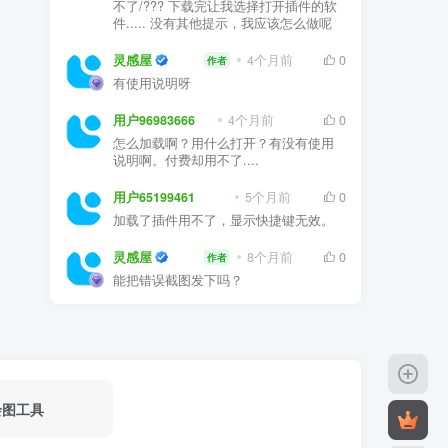
不了/??? 下载完让我选择打开插件的软
件..... 没有其他提示，我应该怎么做呢
灵感屋
4个月前
0
作者
有使用说明呀
用户96983666
4个月前
0
怎么加载啊？用什么打开？有没有使用
说明啊。付费却用不了....
用户65199461
5个月前
0
加载了插件用不了，显示快捷键无效。
灵感屋
8个月前
0
作者
能把错误截图发下吗？
绘图工具