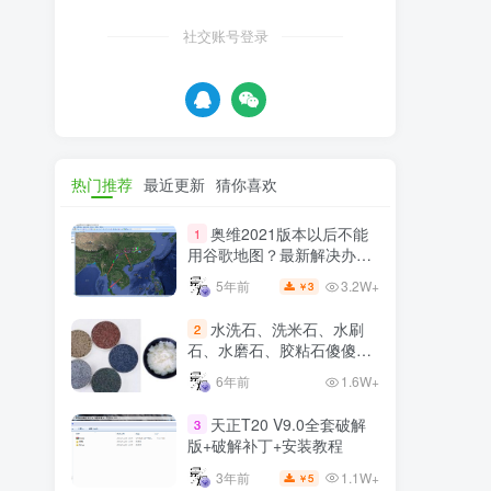
社交账号登录
热门推荐
最近更新
猜你喜欢
奥维2021版本以后不能
1
用谷歌地图？最新解决办法
苹果安卓电脑
3.2W+
5年前
3
￥
水洗石、洗米石、水刷
2
石、水磨石、胶粘石傻傻分
不清楚
6年前
1.6W+
天正T20 V9.0全套破解
3
版+破解补丁+安装教程
1.1W+
3年前
5
￥