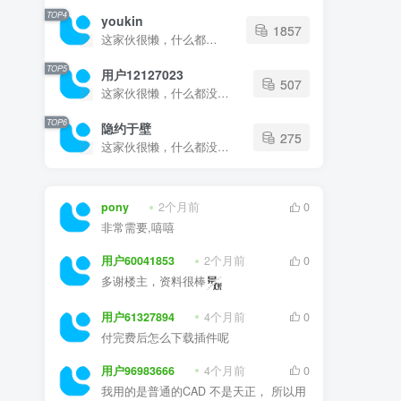
TOP4
youkin
1857
这家伙很懒，什么都没有写...
TOP5
用户12127023
507
这家伙很懒，什么都没有写...
TOP6
隐约于壁
275
这家伙很懒，什么都没有写...
pony
2个月前
0
非常需要,嘻嘻
用户60041853
2个月前
0
多谢楼主，资料很棒
用户61327894
4个月前
0
付完费后怎么下载插件呢
用户96983666
4个月前
0
我用的是普通的CAD 不是天正， 所以用