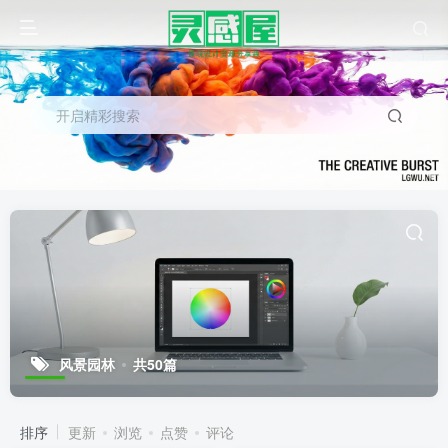
开启精彩搜索
风景园林
共50篇
排序
更新
浏览
点赞
评论