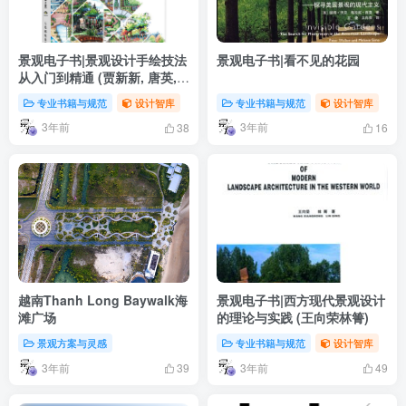
景观电子书|景观设计手绘技法
景观电子书|看不见的花园
从入门到精通 (贾新新, 唐英,
马科)
专业书籍与规范
设计智库
专业书籍与规范
设计智库
3年前
3年前
38
16
越南Thanh Long Baywalk海
景观电子书|西方现代景观设计
滩广场
的理论与实践 (王向荣林箐)
景观方案与灵感
专业书籍与规范
设计智库
3年前
3年前
39
49