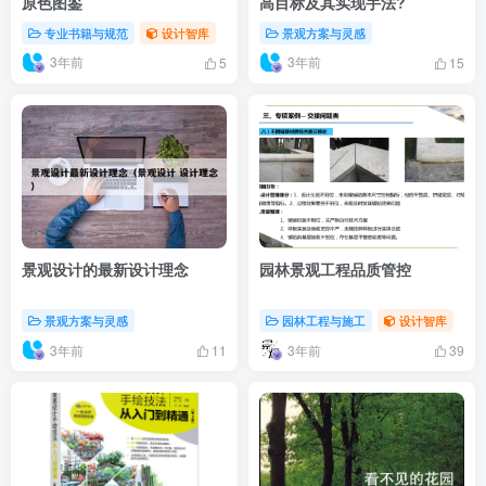
原色图鉴
高目标及其实现手法?
专业书籍与规范
设计智库
景观方案与灵感
3年前
3年前
5
15
景观设计的最新设计理念
园林景观工程品质管控
景观方案与灵感
园林工程与施工
设计智库
3年前
3年前
11
39