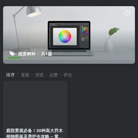
观赏树种
共1篇
排序
更新
浏览
点赞
评论
庭院景观必备！30种高大乔木
植物图鉴及养护全攻略 – 黄花