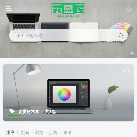
开启精彩搜索
观赏树木学
共3篇
排序
更新
浏览
点赞
评论