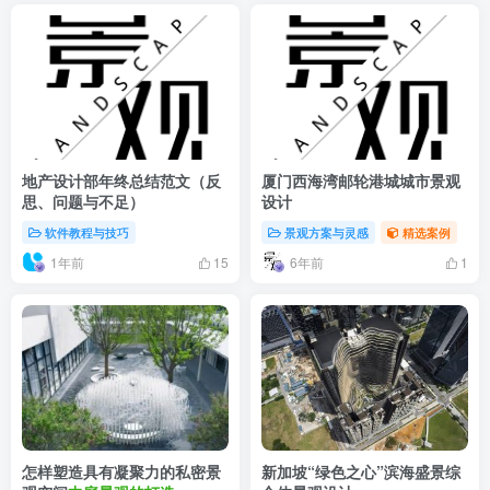
地产设计部年终总结范文（反
厦门西海湾邮轮港城城市景观
思、问题与不足）
设计
软件教程与技巧
景观方案与灵感
精选案例
1年前
6年前
15
1
怎样塑造具有凝聚力的私密景
新加坡“绿色之心”滨海盛景综