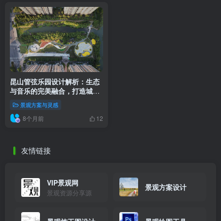
昆山管弦乐园设计解析：生态
与音乐的完美融合，打造城市
绿洲新地标
景观方案与灵感
8个月前
12
友情链接
VIP景观网
景观方案设计
景观资源分享源