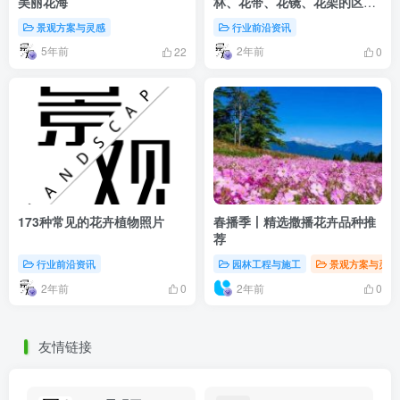
美丽花海
林、花带、花镜、花架的区别
是什么？
景观方案与灵感
行业前沿资讯
5年前
2年前
22
0
173种常见的花卉植物照片
春播季丨精选撒播花卉品种推
荐
行业前沿资讯
园林工程与施工
景观方案与灵感
2年前
2年前
0
0
友情链接