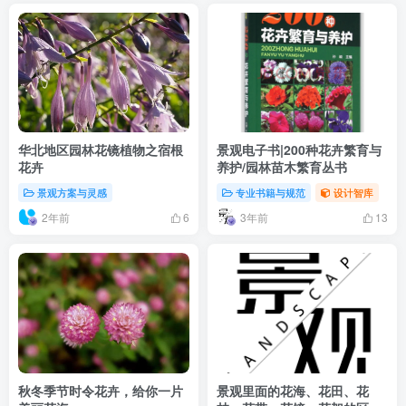
华北地区园林花镜植物之宿根
景观电子书|200种花卉繁育与
花卉
养护/园林苗木繁育丛书
景观方案与灵感
专业书籍与规范
设计智库
2年前
3年前
6
13
秋冬季节时令花卉，给你一片
景观里面的花海、花田、花