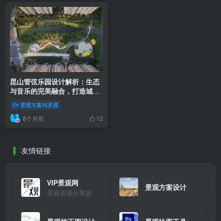
昆山管弦乐园设计解析：生态
与音乐的完美融合，打造城市
绿洲新地标
景观方案与灵感
8个月前
12
友情链接
VIP景观网
景观方案设计
景观资源分享源