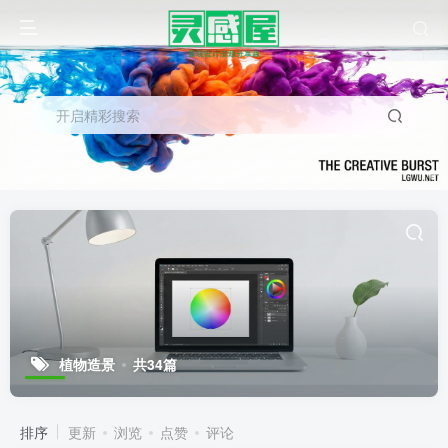
开启精彩搜索
植物造景
共34篇
排序
更新
浏览
点赞
评论