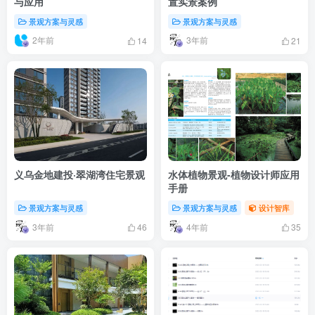
与应用
置实景案例
景观方案与灵感
景观方案与灵感
2年前
3年前
14
21
义乌金地建投·翠湖湾住宅景观
水体植物景观-植物设计师应用
手册
景观方案与灵感
景观方案与灵感
设计智库
3年前
4年前
46
35