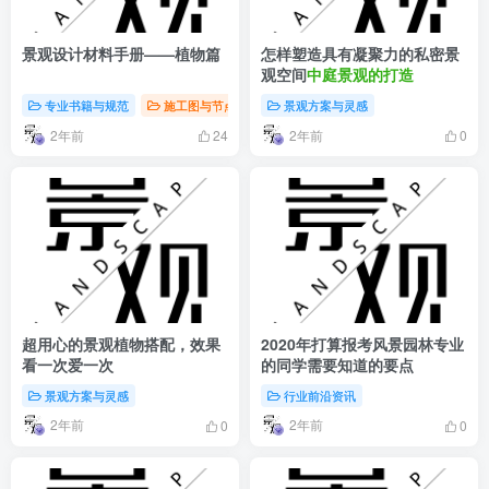
景观设计材料手册——植物篇
怎样塑造具有凝聚力的私密景
观空间
中庭景观的打造
专业书籍与规范
施工图与节点详图
景观方案与灵感
景观方案与灵感
2年前
2年前
24
0
超用心的景观植物搭配，效果
2020年打算报考风景园林专业
看一次爱一次
的同学需要知道的要点
景观方案与灵感
行业前沿资讯
2年前
2年前
0
0