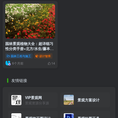
园林景观植物大全：超详细习
性分类手册+北方/水生/藤本植
物图鉴下载（862MB专业资料
园林工程与施工
设计智库
包）
6个月前
14
友情链接
VIP景观网
景观方案设计
景观资源分享源