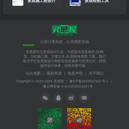
景观施工图设计
景观绘图工具
让设计更高效，让灵感更自由
灵感屋专注景观设计行业，为您提供高质量的 SU模
型、CAD施工图、方案文本 及 园林效果图 下载。我们
致力于打造景观设计师的首选灵感库与交流社区，助您
提升设计效率，创造无限可能。
站点地图
|
最新资源
|
免责声明
|
关于我们
Copyright © 2020-2025
灵感屋
|
豫ICP备2023027631号-1
|
豫公网安备 41010202003261号