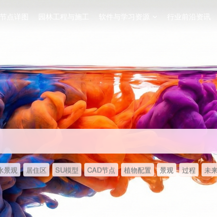
节点详图
园林工程与施工
软件与学习资源
行业前沿资讯
水景观
居住区
SU模型
CAD节点
植物配置
景观
过程
未