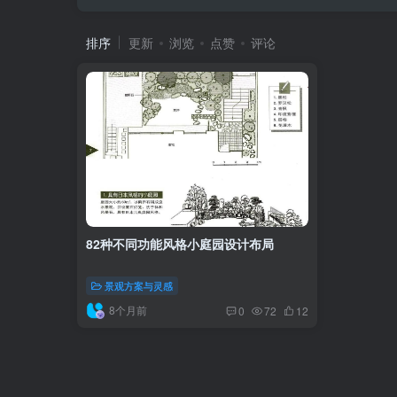
排序
更新
浏览
点赞
评论
82种不同功能风格小庭园设计布局
景观方案与灵感
8个月前
0
72
12