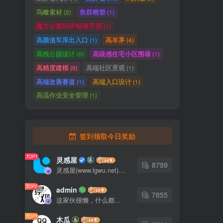
鸟瞰素材
鱼群雕塑
(2)
(1)
魔方公寓SOP标准手册
(1)
高颜值车库出入口
高羊茅
(1)
(4)
高线公园设计
高级感住宅小区围墙
(0)
(1)
高精度建模
高端社区景观
(0)
(1)
高端改善赛道
高端入口设计
(1)
(1)
高温作业安全管理
(1)
签到领取今日奖励
TOP1
灵感屋
8799
灵感屋(www.lgwu.net)尽可能为每一位设计师提供更全面、更精致、更具有创意感的设计素材。努力成为景观设计师展示实力和互相学习的优质网络资源发布平台。
TOP2
admin
7855
这家伙很懒，什么都没有写...
TOP3
木瓜