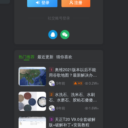
登录
注册
社交账号登录
热门推荐
最近更新
猜你喜欢
奥维2021版本以后不能
1
用谷歌地图？最新解决办法
苹果安卓电脑
3.2W+
5年前
3
￥
水洗石、洗米石、水刷
2
石、水磨石、胶粘石傻傻分
不清楚
6年前
1.6W+
天正T20 V9.0全套破解
3
版+破解补丁+安装教程