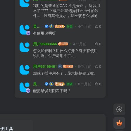
我用的是普通的CAD 不是天正， 所以用
不了/??? 下载完让我选择打开插件的软
件..... 没有其他提示，我应该怎么做呢
灵感屋
4个月前
0
作者
有使用说明呀
用户96983666
4个月前
0
怎么加载啊？用什么打开？有没有使用
说明啊。付费却用不了....
用户65199461
5个月前
0
加载了插件用不了，显示快捷键无效。
灵感屋
8个月前
0
作者
能把错误截图发下吗？
绘图工具