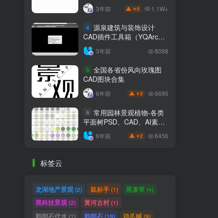
1.1W+
3年前
5
￥
源泉建筑与装饰设计
4
CAD插件工具箱（YQArch
6.7.4）
3年前
8098
全国各省份风向玫瑰图
5
CAD图块合集
6695
6年前
2
￥
常用园林景观植物-各类
6
平面树PSD、CAD、AI素材
线稿
6456
6年前
2
￥
标签云
龙湖地产景观
鼠标手
黑麦草
(2)
(1)
(4)
黑科技景观
黄河古村
(2)
(1)
鹅卵石代水
鹅卵石
鸡爪槭
(1)
(19)
(9)