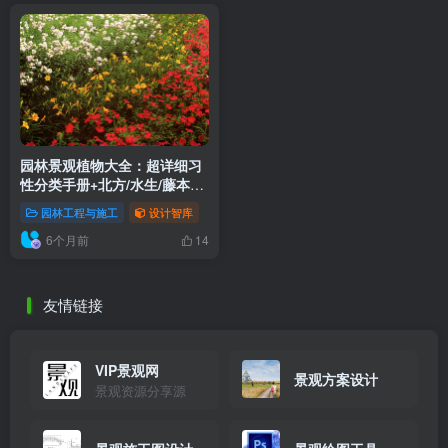
园林景观植物大全：超详细习
性分类手册+北方/水生/藤本植
物图鉴下载（862MB专业资料
园林工程与施工
设计智库
包）
6个月前
14
友情链接
VIP景观网
景观方案设计
景观资源分享源