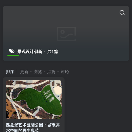
景观设计创新
共1篇
排序
更新
浏览
点赞
评论
匹兹堡艺术登陆公园：城市滨
水空间的再生典范