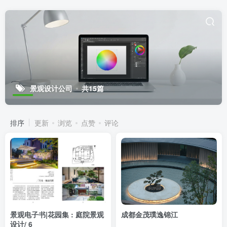
景观设计公司
共15篇
排序
更新
浏览
点赞
评论
景观电子书|花园集 : 庭院景观
成都金茂璞逸锦江
设计/ 6