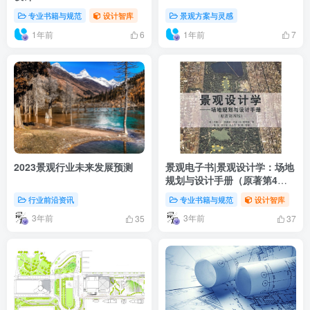
专业书籍与规范
设计智库
景观方案与灵感
1年前
1年前
6
7
2023景观行业未来发展预测
景观电子书|景观设计学：场地
规划与设计手册（原著第4
版）
行业前沿资讯
专业书籍与规范
设计智库
3年前
3年前
35
37