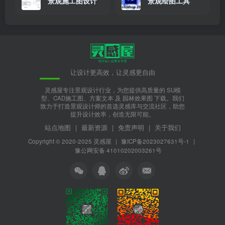
景观施工图设计
景观绘图工具
让设计更高效，让灵感更自由
灵感屋专注景观设计行业，为您提供高质量的 SU模
型、CAD施工图、方案文本 及 园林效果图 下载。我们
致力于打造景观设计师的首选灵感库与交流社区，助您
提升设计效率，创造无限可能。
站点地图
|
最新资源
|
免责声明
|
关于我们
Copyright © 2020-2025
灵感屋
|
豫ICP备2023027631号-1
|
豫公网安备 41010202003261号