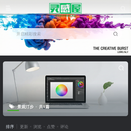
开启精彩搜索
景观汀步
共1篇
排序
更新
浏览
点赞
评论