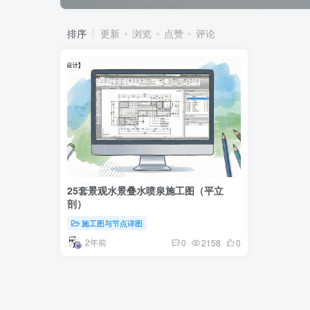
排序
更新
浏览
点赞
评论
25套景观水景叠水喷泉施工图（平立
剖）
施工图与节点详图
2年前
0
2158
0