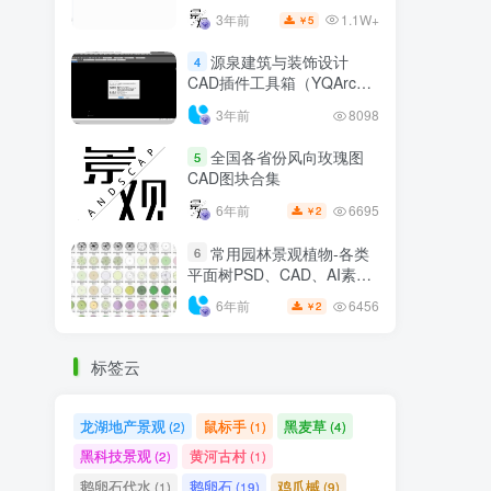
1.1W+
3年前
5
￥
源泉建筑与装饰设计
4
CAD插件工具箱（YQArch
6.7.4）
3年前
8098
全国各省份风向玫瑰图
5
CAD图块合集
6695
6年前
2
￥
常用园林景观植物-各类
6
平面树PSD、CAD、AI素材
线稿
6456
6年前
2
￥
标签云
龙湖地产景观
鼠标手
黑麦草
(2)
(1)
(4)
黑科技景观
黄河古村
(2)
(1)
鹅卵石代水
鹅卵石
鸡爪槭
(1)
(19)
(9)