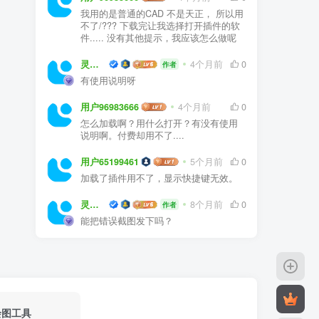
我用的是普通的CAD 不是天正， 所以用
不了/??? 下载完让我选择打开插件的软
件..... 没有其他提示，我应该怎么做呢
灵感屋
4个月前
0
作者
有使用说明呀
用户96983666
4个月前
0
怎么加载啊？用什么打开？有没有使用
说明啊。付费却用不了....
用户65199461
5个月前
0
加载了插件用不了，显示快捷键无效。
灵感屋
8个月前
0
作者
能把错误截图发下吗？
绘图工具