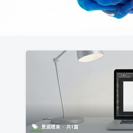
景观喷泉
共1篇