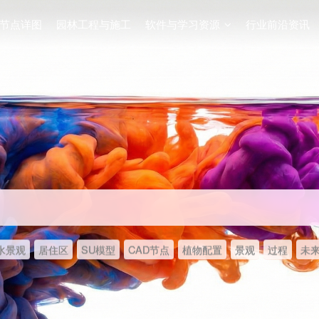
节点详图
园林工程与施工
软件与学习资源
行业前沿资讯
水景观
居住区
SU模型
CAD节点
植物配置
景观
过程
未