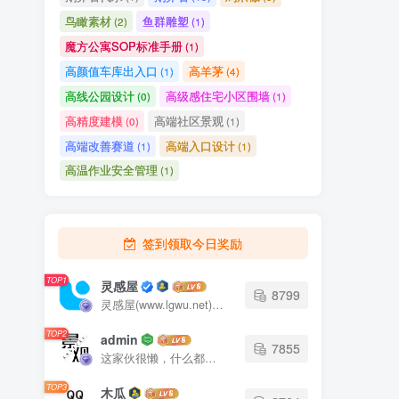
鸟瞰素材
鱼群雕塑
(2)
(1)
魔方公寓SOP标准手册
(1)
高颜值车库出入口
高羊茅
(1)
(4)
高线公园设计
高级感住宅小区围墙
(0)
(1)
高精度建模
高端社区景观
(0)
(1)
高端改善赛道
高端入口设计
(1)
(1)
高温作业安全管理
(1)
签到领取今日奖励
TOP1
灵感屋
8799
灵感屋(www.lgwu.net)尽可能为每一位设计师提供更全面、更精致、更具有创意感的设计素材。努力成为景观设计师展示实力和互相学习的优质网络资源发布平台。
TOP2
admin
7855
这家伙很懒，什么都没有写...
TOP3
木瓜