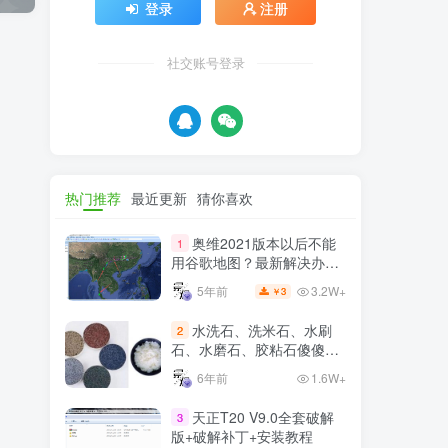
登录
注册
社交账号登录
热门推荐
最近更新
猜你喜欢
奥维2021版本以后不能
1
用谷歌地图？最新解决办法
苹果安卓电脑
3.2W+
5年前
3
￥
水洗石、洗米石、水刷
2
石、水磨石、胶粘石傻傻分
不清楚
6年前
1.6W+
天正T20 V9.0全套破解
3
版+破解补丁+安装教程