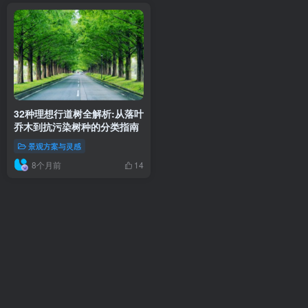
32种理想行道树全解析:从落叶
乔木到抗污染树种的分类指南
景观方案与灵感
8个月前
14