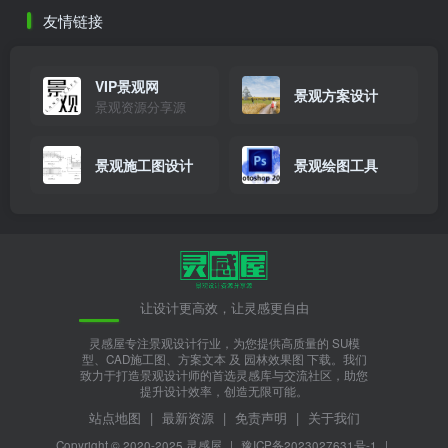
景观施工图设计
景观绘图工具
让设计更高效，让灵感更自由
灵感屋专注景观设计行业，为您提供高质量的 SU模
型、CAD施工图、方案文本 及 园林效果图 下载。我们
致力于打造景观设计师的首选灵感库与交流社区，助您
提升设计效率，创造无限可能。
站点地图
|
最新资源
|
免责声明
|
关于我们
Copyright © 2020-2025
灵感屋
|
豫ICP备2023027631号-1
|
豫公网安备 41010202003261号