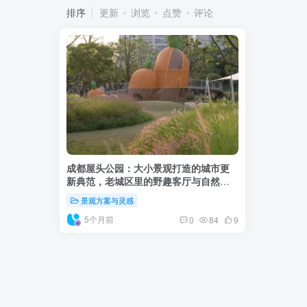
排序
更新
浏览
点赞
评论
成都屋头公园：大小景观打造的城市更
新典范，老城区里的野趣客厅与自然书
房
景观方案与灵感
5个月前
0
84
9