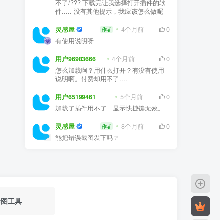
不了/??? 下载完让我选择打开插件的软
件..... 没有其他提示，我应该怎么做呢
灵感屋
4个月前
0
作者
有使用说明呀
用户96983666
4个月前
0
怎么加载啊？用什么打开？有没有使用
说明啊。付费却用不了....
用户65199461
5个月前
0
加载了插件用不了，显示快捷键无效。
灵感屋
8个月前
0
作者
能把错误截图发下吗？
绘图工具