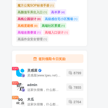
魔方公寓SOP标准手册
(1)
高颜值车库出入口
高羊茅
(1)
(4)
高线公园设计
高级感住宅小区围墙
(0)
(1)
高精度建模
高端社区景观
(0)
(1)
高端改善赛道
高端入口设计
(1)
(1)
高温作业安全管理
(1)
签到领取今日奖励
TOP1
灵感屋
8799
灵感屋(www.lgwu.net)尽可能为每一位设计师提供更全面、更精致、更具有创意感的设计素材。努力成为景观设计师展示实力和互相学习的优质网络资源发布平台。
TOP2
admin
7855
这家伙很懒，什么都没有写...
TOP3
木瓜
2764
这家伙很懒，什么都没有写...