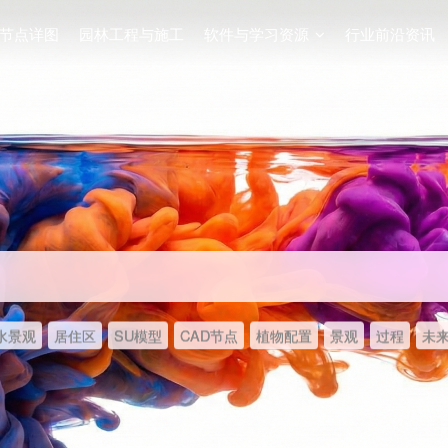
节点详图
园林工程与施工
软件与学习资源
行业前沿资讯
水景观
居住区
SU模型
CAD节点
植物配置
景观
过程
未