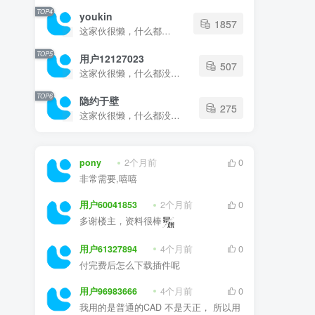
TOP4
youkin
1857
这家伙很懒，什么都没有写...
TOP5
用户12127023
507
这家伙很懒，什么都没有写...
TOP6
隐约于壁
275
这家伙很懒，什么都没有写...
pony
2个月前
0
非常需要,嘻嘻
用户60041853
2个月前
0
多谢楼主，资料很棒
用户61327894
4个月前
0
付完费后怎么下载插件呢
用户96983666
4个月前
0
我用的是普通的CAD 不是天正， 所以用