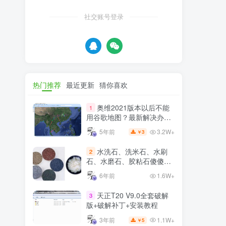
社交账号登录
热门推荐
最近更新
猜你喜欢
奥维2021版本以后不能
1
用谷歌地图？最新解决办法
苹果安卓电脑
3.2W+
5年前
3
￥
水洗石、洗米石、水刷
2
石、水磨石、胶粘石傻傻分
不清楚
6年前
1.6W+
天正T20 V9.0全套破解
3
版+破解补丁+安装教程
1.1W+
3年前
5
￥