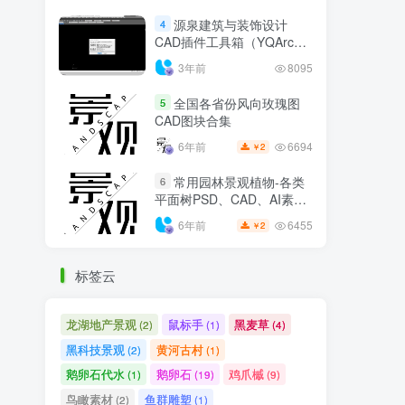
源泉建筑与装饰设计
4
CAD插件工具箱（YQArch
6.7.4）
3年前
8095
全国各省份风向玫瑰图
5
CAD图块合集
6694
6年前
2
￥
常用园林景观植物-各类
6
平面树PSD、CAD、AI素材
线稿
6455
6年前
2
￥
标签云
龙湖地产景观
鼠标手
黑麦草
(2)
(1)
(4)
黑科技景观
黄河古村
(2)
(1)
鹅卵石代水
鹅卵石
鸡爪槭
(1)
(19)
(9)
鸟瞰素材
鱼群雕塑
(2)
(1)