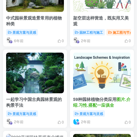
中式园林景观造景常用的植物
架空层这样营造，既实用又美
种类
观
景观方案与灵感
园林工程与施工
施工图与节点详
6年前
2年前
0
0
一起学习中国古典园林景观的
59种园林植物分类应用
图片.介
构景手法
绍.习性.搭配一应俱全
景观方案与灵感
景观方案与灵感
2年前
2年前
0
0