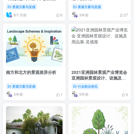
析，打造园林造山理水意境之
景观方案与灵感
景观方案与灵感
美
8个月前
3年前
6
27
南方和北方的景观差异分析
2021亚洲园林景观产业博览会
亚洲园林景观设计、设施及用
品展
景观方案与灵感
行业前沿资讯
5年前
5年前
1
0