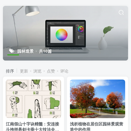
园林造景
共10篇
排序
更新
浏览
点赞
评论
江南假山十字诀精髓：安连接
浅析植物在居住区园林景观营
斗挎拼悬剑卡垂十大技法全解
造中的作用