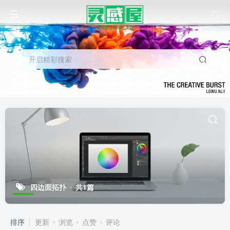
开启精彩搜索
四边面拓扑
共1篇
排序
更新
浏览
点赞
评论