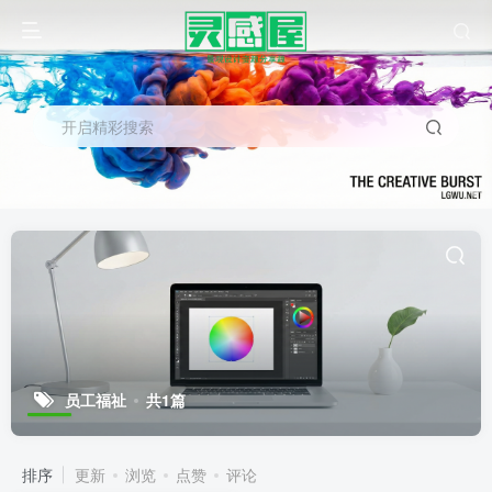
开启精彩搜索
员工福祉
共1篇
排序
更新
浏览
点赞
评论