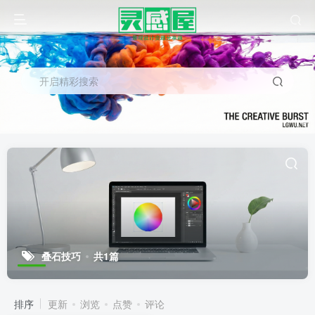
开启精彩搜索
叠石技巧
共1篇
排序
更新
浏览
点赞
评论