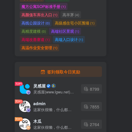
魔方公寓SOP标准手册
(1)
高颜值车库出入口
高羊茅
(1)
(4)
高线公园设计
高级感住宅小区围墙
(0)
(1)
高精度建模
高端社区景观
(0)
(1)
高端改善赛道
高端入口设计
(1)
(1)
高温作业安全管理
(1)
签到领取今日奖励
TOP1
灵感屋
8799
灵感屋(www.lgwu.net)尽可能为每一位设计师提供更全面、更精致、更具有创意感的设计素材。努力成为景观设计师展示实力和互相学习的优质网络资源发布平台。
TOP2
admin
7855
这家伙很懒，什么都没有写...
TOP3
木瓜
2764
这家伙很懒，什么都没有写...