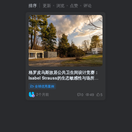
排序
更新
浏览
点赞
评论
格罗皮乌斯故居公共卫生间设计竞赛：
Isabel Strauss的生态敏感性与场所精
神融合
全球优秀案例
2个月前
0
49
5