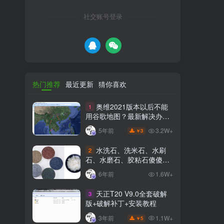
社交账号登录
热门推荐
最近更新
猜你喜欢
奥维2021版本以后不能
1
用谷歌地图？最新解决办法
苹果安卓电脑
3.2W+
5年前
3
￥
水洗石、洗米石、水刷
2
石、水磨石、胶粘石傻傻分
不清楚
6年前
1.6W+
天正T20 V9.0全套破解
3
版+破解补丁+安装教程
1.1W+
3年前
5
￥