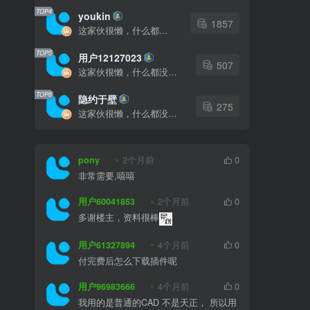
TOP4
youkin
1857
这家伙很懒，什么都没有写...
TOP5
用户12127023
507
这家伙很懒，什么都没有写...
TOP6
隐约于壁
275
这家伙很懒，什么都没有写...
pony
2个月前
0
非常需要,嘻嘻
用户60041853
2个月前
0
多谢楼主，资料很棒
用户61327894
4个月前
0
付完费后怎么下载插件呢
用户96983666
4个月前
0
我用的是普通的CAD 不是天正， 所以用