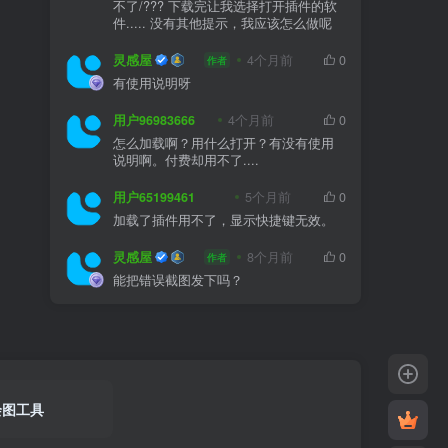
不了/??? 下载完让我选择打开插件的软
件..... 没有其他提示，我应该怎么做呢
灵感屋
4个月前
0
作者
有使用说明呀
用户96983666
4个月前
0
怎么加载啊？用什么打开？有没有使用
说明啊。付费却用不了....
用户65199461
5个月前
0
加载了插件用不了，显示快捷键无效。
灵感屋
8个月前
0
作者
能把错误截图发下吗？
绘图工具