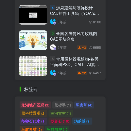
源泉建筑与装饰设计
4
CAD插件工具箱（YQArch
6.7.4）
3年前
8100
全国各省份风向玫瑰图
5
CAD图块合集
6695
6年前
2
￥
常用园林景观植物-各类
6
平面树PSD、CAD、AI素材
线稿
6457
6年前
2
￥
标签云
龙湖地产景观
鼠标手
黑麦草
(2)
(1)
(4)
黑科技景观
黄河古村
(2)
(1)
鹅卵石代水
鹅卵石
鸡爪槭
(1)
(19)
(9)
鸟瞰素材
鱼群雕塑
(2)
(1)