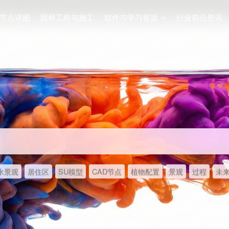
节点详图
园林工程与施工
软件与学习资源
行业前沿资讯
水景观
居住区
SU模型
CAD节点
植物配置
景观
过程
未