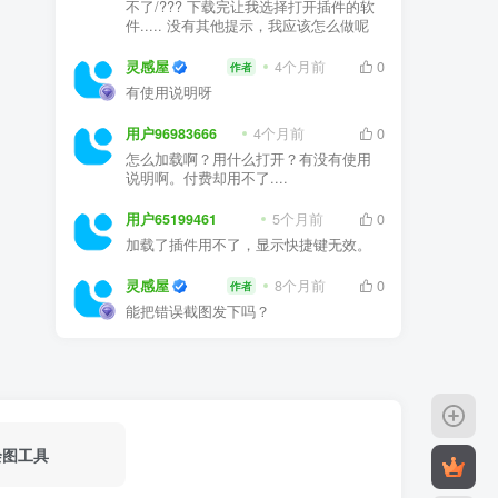
不了/??? 下载完让我选择打开插件的软
件..... 没有其他提示，我应该怎么做呢
灵感屋
4个月前
0
作者
有使用说明呀
用户96983666
4个月前
0
怎么加载啊？用什么打开？有没有使用
说明啊。付费却用不了....
用户65199461
5个月前
0
加载了插件用不了，显示快捷键无效。
灵感屋
8个月前
0
作者
能把错误截图发下吗？
绘图工具