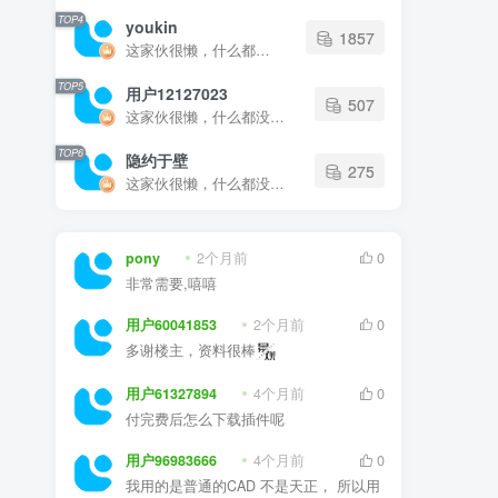
TOP4
youkin
1857
这家伙很懒，什么都没有写...
TOP5
用户12127023
507
这家伙很懒，什么都没有写...
TOP6
隐约于壁
275
这家伙很懒，什么都没有写...
pony
2个月前
0
非常需要,嘻嘻
用户60041853
2个月前
0
多谢楼主，资料很棒
用户61327894
4个月前
0
付完费后怎么下载插件呢
用户96983666
4个月前
0
我用的是普通的CAD 不是天正， 所以用