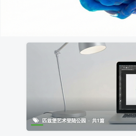
匹兹堡艺术登陆公园
共1篇