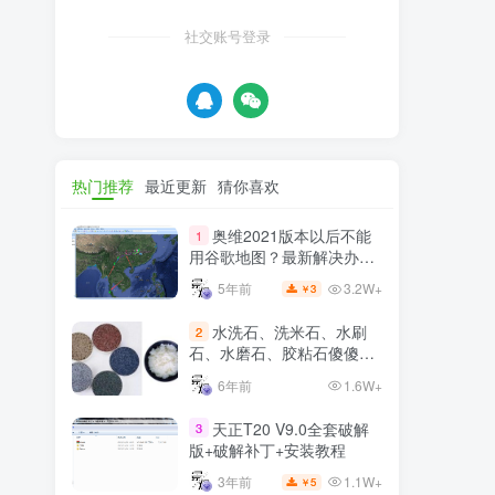
社交账号登录
热门推荐
最近更新
猜你喜欢
奥维2021版本以后不能
1
用谷歌地图？最新解决办法
苹果安卓电脑
3.2W+
5年前
3
￥
水洗石、洗米石、水刷
2
石、水磨石、胶粘石傻傻分
不清楚
6年前
1.6W+
天正T20 V9.0全套破解
3
版+破解补丁+安装教程
1.1W+
3年前
5
￥