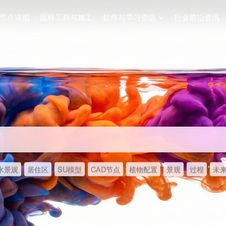
节点详图
园林工程与施工
软件与学习资源
行业前沿资讯
水景观
居住区
SU模型
CAD节点
植物配置
景观
过程
未