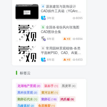
源泉建筑与装饰设计
4
CAD插件工具箱（YQArch
6.7.4）
3年前
8095
全国各省份风向玫瑰图
5
CAD图块合集
6694
6年前
2
￥
常用园林景观植物-各类
6
平面树PSD、CAD、AI素材
线稿
6453
6年前
2
￥
标签云
龙湖地产景观
鼠标手
黑麦草
(2)
(1)
(4)
黑科技景观
黄河古村
(2)
(1)
鹅卵石代水
鹅卵石
鸡爪槭
(1)
(19)
(9)
鸟瞰素材
鱼群雕塑
(2)
(1)