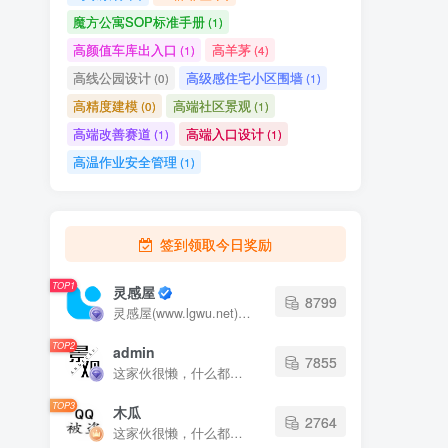
魔方公寓SOP标准手册
(1)
高颜值车库出入口
高羊茅
(1)
(4)
高线公园设计
高级感住宅小区围墙
(0)
(1)
高精度建模
高端社区景观
(0)
(1)
高端改善赛道
高端入口设计
(1)
(1)
高温作业安全管理
(1)
签到领取今日奖励
TOP1
灵感屋
8799
灵感屋(www.lgwu.net)尽可能为每一位设计师提供更全面、更精致、更具有创意感的设计素材。努力成为景观设计师展示实力和互相学习的优质网络资源发布平台。
TOP2
admin
7855
这家伙很懒，什么都没有写...
TOP3
木瓜
2764
这家伙很懒，什么都没有写...