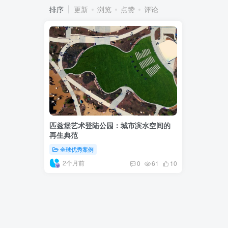
排序
更新
浏览
点赞
评论
匹兹堡艺术登陆公园：城市滨水空间的
再生典范
全球优秀案例
2个月前
0
61
10