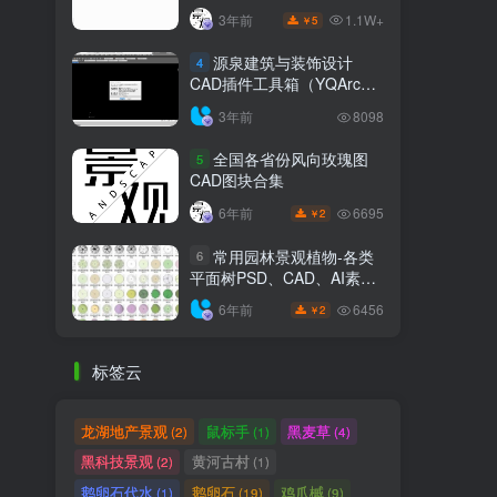
1.1W+
3年前
5
￥
源泉建筑与装饰设计
4
CAD插件工具箱（YQArch
6.7.4）
3年前
8098
全国各省份风向玫瑰图
5
CAD图块合集
6695
6年前
2
￥
常用园林景观植物-各类
6
平面树PSD、CAD、AI素材
线稿
6456
6年前
2
￥
标签云
龙湖地产景观
鼠标手
黑麦草
(2)
(1)
(4)
黑科技景观
黄河古村
(2)
(1)
鹅卵石代水
鹅卵石
鸡爪槭
(1)
(19)
(9)