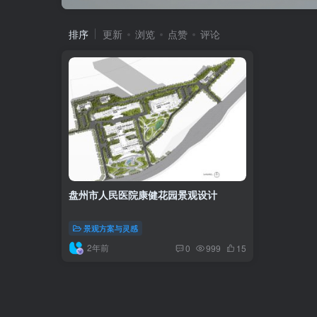
排序
更新
浏览
点赞
评论
盘州市人民医院康健花园景观设计
景观方案与灵感
2年前
0
999
15