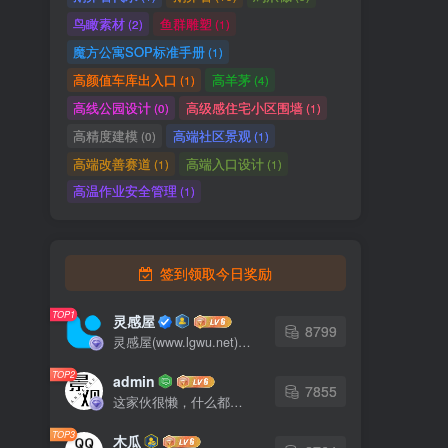
鸟瞰素材
鱼群雕塑
(2)
(1)
魔方公寓SOP标准手册
(1)
高颜值车库出入口
高羊茅
(1)
(4)
高线公园设计
高级感住宅小区围墙
(0)
(1)
高精度建模
高端社区景观
(0)
(1)
高端改善赛道
高端入口设计
(1)
(1)
高温作业安全管理
(1)
签到领取今日奖励
TOP1
灵感屋
8799
灵感屋(www.lgwu.net)尽可能为每一位设计师提供更全面、更精致、更具有创意感的设计素材。努力成为景观设计师展示实力和互相学习的优质网络资源发布平台。
TOP2
admin
7855
这家伙很懒，什么都没有写...
TOP3
木瓜