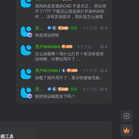
我用的是普通的CAD 不是天正， 所以用
不了/??? 下载完让我选择打开插件的软
件..... 没有其他提示，我应该怎么做呢
灵感屋
4个月前
0
作者
有使用说明呀
用户96983666
4个月前
0
怎么加载啊？用什么打开？有没有使用
说明啊。付费却用不了....
用户65199461
5个月前
0
加载了插件用不了，显示快捷键无效。
灵感屋
8个月前
0
作者
能把错误截图发下吗？
绘图工具