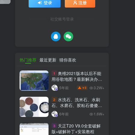
登录
注册
社交账号登录
热门推荐
最近更新
猜你喜欢
奥维2021版本以后不能
1
用谷歌地图？最新解决办法
苹果安卓电脑
3.2W+
5年前
3
￥
水洗石、洗米石、水刷
2
石、水磨石、胶粘石傻傻分
不清楚
6年前
1.6W+
天正T20 V9.0全套破解
3
版+破解补丁+安装教程