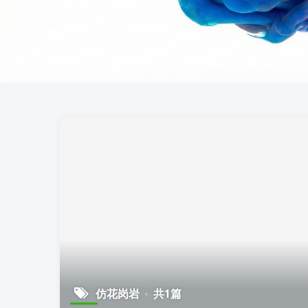
仿花岗岩
共1篇