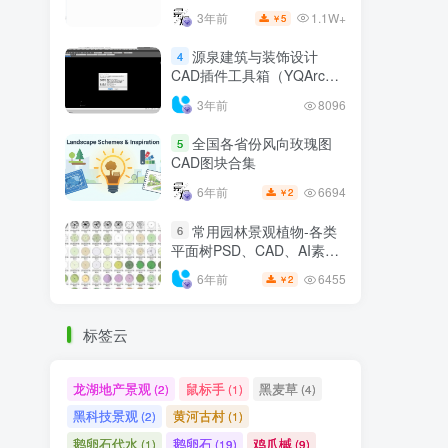
1.1W+
3年前
5
￥
源泉建筑与装饰设计
4
CAD插件工具箱（YQArch
6.7.4）
3年前
8096
全国各省份风向玫瑰图
5
CAD图块合集
6694
6年前
2
￥
常用园林景观植物-各类
6
平面树PSD、CAD、AI素材
线稿
6455
6年前
2
￥
标签云
龙湖地产景观
鼠标手
黑麦草
(2)
(1)
(4)
黑科技景观
黄河古村
(2)
(1)
鹅卵石代水
鹅卵石
鸡爪槭
(1)
(19)
(9)