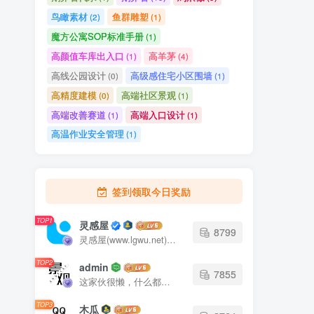
鸟瞰素材
鱼群雕塑
(2)
(1)
魔方公寓SOP标准手册
(1)
高颜值车库出入口
高羊茅
(1)
(4)
高线公园设计
高级感住宅小区围墙
(0)
(1)
高精度建模
高端社区景观
(0)
(1)
高端改善赛道
高端入口设计
(1)
(1)
高温作业安全管理
(1)
签到领取今日奖励
TOP1
灵感屋
8799
灵感屋(www.lgwu.net)尽可能为每一位设计师提供更全面、更精致、更具有创意感的设计素材。努力成为景观设计师展示实力和互相学习的优质网络资源发布平台。
TOP2
admin
7855
这家伙很懒，什么都没有写...
TOP3
木瓜