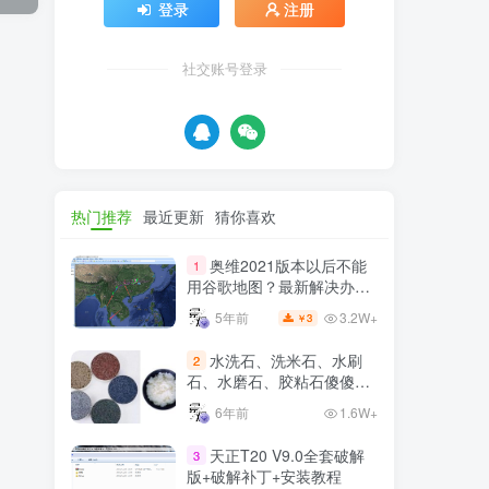
登录
注册
社交账号登录
热门推荐
最近更新
猜你喜欢
奥维2021版本以后不能
1
用谷歌地图？最新解决办法
苹果安卓电脑
3.2W+
5年前
3
￥
水洗石、洗米石、水刷
2
石、水磨石、胶粘石傻傻分
不清楚
6年前
1.6W+
天正T20 V9.0全套破解
3
版+破解补丁+安装教程