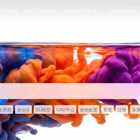
节点详图
园林工程与施工
软件与学习资源
行业前沿资讯
水景观
居住区
SU模型
CAD节点
植物配置
景观
过程
未