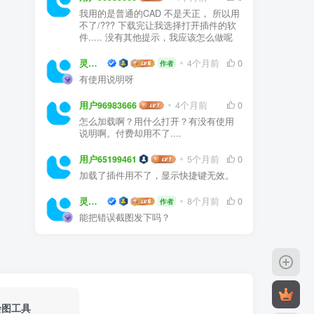
我用的是普通的CAD 不是天正， 所以用
不了/??? 下载完让我选择打开插件的软
件..... 没有其他提示，我应该怎么做呢
灵感屋
4个月前
0
作者
有使用说明呀
用户96983666
4个月前
0
怎么加载啊？用什么打开？有没有使用
说明啊。付费却用不了....
用户65199461
5个月前
0
加载了插件用不了，显示快捷键无效。
灵感屋
8个月前
0
作者
能把错误截图发下吗？
绘图工具