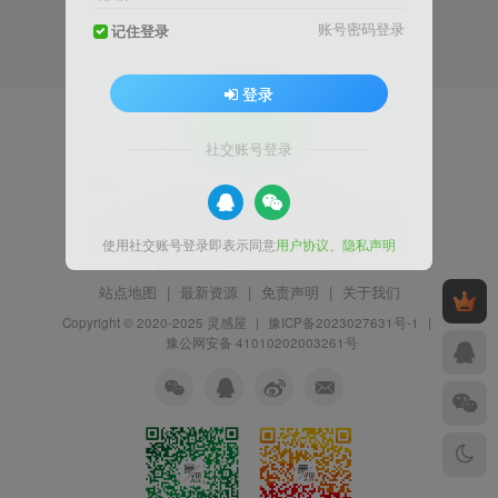
账号密码登录
记住登录
登录
社交账号登录
让设计更高效，让灵感更自由
灵感屋专注景观设计行业，为您提供高质量的 SU模
型、CAD施工图、方案文本 及 园林效果图 下载。我们
使用社交账号登录即表示同意
用户协议
、
隐私声明
致力于打造景观设计师的首选灵感库与交流社区，助您
提升设计效率，创造无限可能。
站点地图
|
最新资源
|
免责声明
|
关于我们
Copyright © 2020-2025
灵感屋
|
豫ICP备2023027631号-1
|
豫公网安备 41010202003261号